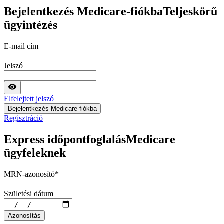
Bejelentkezés Medicare-fiókba
Teljeskörű
ügyintézés
E-mail cím
Jelszó
Elfelejtett jelszó
Bejelentkezés Medicare-fiókba
Regisztráció
Express időpontfoglalás
Medicare
ügyfeleknek
MRN-azonosító
*
Születési dátum
Azonosítás